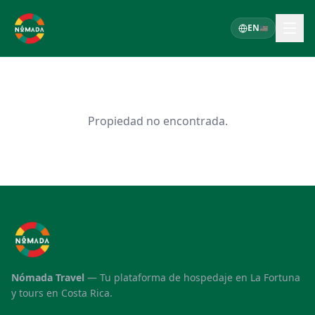
EN
🇺🇸
Propiedad no encontrada.
Nómada Travel
—
Tu plataforma de hospedaje en La Fortuna
y tours en Costa Rica.