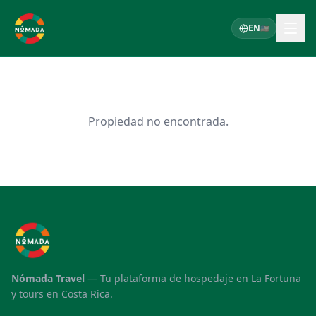
EN
🇺🇸
Propiedad no encontrada.
Nómada Travel
—
Tu plataforma de hospedaje en La Fortuna
y tours en Costa Rica.